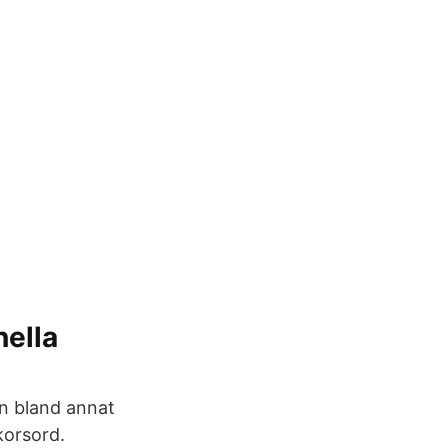
nella
an bland annat
korsord.