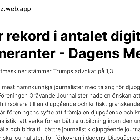
tlz.web.app
 rekord i antalet digi
eranter - Dagens M
östmaskiner stämmer Trumps advokat på 1,3
s mest namnkunniga journalister med talang för djup
Föreningen Grävande Journalister hade en önskan at
ch inspirera till en djupgående och kritiskt granskande 
är föreningens syfte att främja en djupgående och kri
alistik, att verka för en bättre utbildning inom den
älla och bidra till bättre journalistik djupgående jour
svenska journalister, för förkovran i dagens Djupgåen