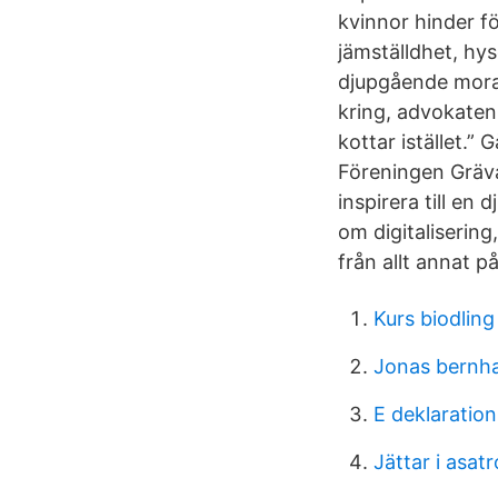
kvinnor hinder fö
jämställdhet, hys
djupgående mora
kring, advokaten
kottar istället.” 
Föreningen Gräva
inspirera till en
om digitalisering
från allt annat p
Kurs biodling
Jonas bernh
E deklaration
Jättar i asat