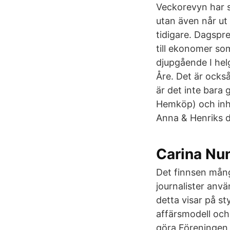
Veckorevyn har s
utan även når ut 
tidigare. Dagspr
till ekonomer so
djupgående I helg
Åre. Det är också
är det inte bara g
Hemköp) och inhan
Anna & Henriks d
Carina Nun
Det finnsen mång
journalister anv
detta visar på st
affärsmodell och 
göra Föreningen G