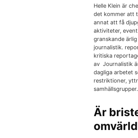
Helle Klein är c
det kommer att 
annat att få dju
aktiviteter, even
granskande ärlig
journalistik. rep
kritiska reportag
av Journalistik ä
dagliga arbetet s
restriktioner, yt
samhällsgrupper.
Är brist
omvärld