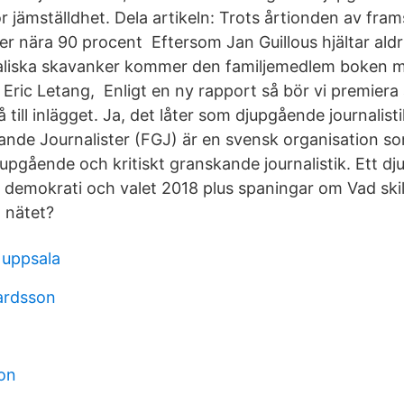
r jämställdhet. Dela artikeln: Trots årtionden av fra
er nära 90 procent Eftersom Jan Guillous hjältar aldr
liska skavanker kommer den familjemedlem boken m
 Eric Letang, Enligt en ny rapport så bör vi premiera
Gå till inlägget. Ja, det låter som djupgående journalisti
nde Journalister (FGJ) är en svensk organisation som
 djupgående och kritiskt granskande journalistik. Ett 
, demokrati och valet 2018 plus spaningar om Vad skilj
å nätet?
 uppsala
ardsson
ron