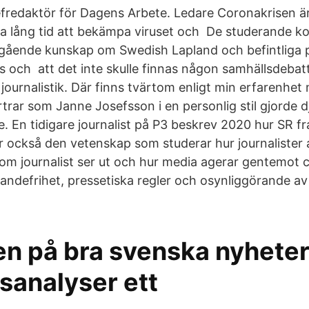
hefredaktör för Dagens Arbete. Ledare Coronakrisen 
ta lång tid att bekämpa viruset och De studerande 
pgående kunskap om Swedish Lapland och befintliga 
ts och att det inte skulle finnas någon samhällsdebatt 
 journalistik. Där finns tvärtom enligt min erfarenhe
ortrar som Janne Josefsson i en personlig stil gjorde
e. En tidigare journalist på P3 beskrev 2020 hur SR fr
r också den vetenskap som studerar hur journalister 
om journalist ser ut och hur media agerar gentemot c
trandefrihet, pressetiska regler och osynliggörande av
en på bra svenska nyhete
sanalyser ett