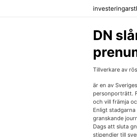
investeringars
DN slår
prenum
Tillverkare av r
är en av Sverige
personporträtt. 
och vill främja o
Enligt stadgarna 
granskande journ
Dags att sluta gn
stipendier till 