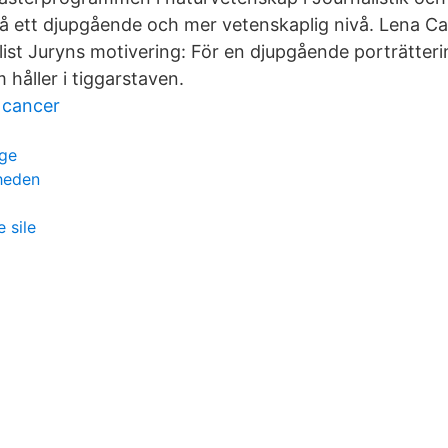
å ett djupgående och mer vetenskaplig nivå. Lena Ca
list Juryns motivering: För en djupgående porträtteri
håller i tiggarstaven.
cancer
ige
rheden
 sile