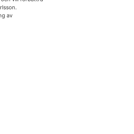
rlsson.
ng av