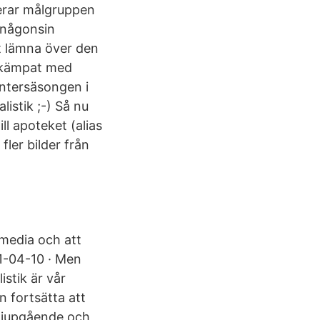
serar målgruppen
n någonsin
tt lämna över den
e kämpat med
intersäsongen i
istik ;-) Så nu
ll apoteket (alias
fler bilder från
 media och att
21-04-10 · Men
istik är vår
n fortsätta att
n djupgående och