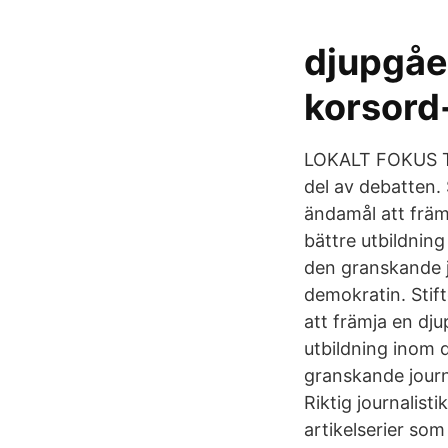
djupgåe
korsord
LOKALT FOKUS Ta 
del av debatten.
ändamål att främj
bättre utbildning
den granskande j
demokratin. Stif
att främja en dju
utbildning inom d
granskande journ
Riktig journalist
artikelserier so