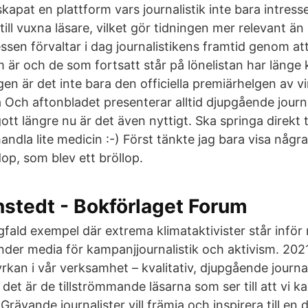
kapat en plattform vars journalistik inte bara intres
till vuxna läsare, vilket gör tidningen mer relevant ä
essen förvaltar i dag journalistikens framtid genom a
m är och de som fortsatt står på lönelistan har läng
en är det inte bara den officiella premiärhelgen av v
 Och aftonbladet presenterar alltid djupgående journal
ott längre nu är det även nyttigt. Ska springa direkt ti
dla lite medicin :-) Först tänkte jag bara visa några 
op, som blev ett bröllop.
stedt - Bokförlaget Forum
fald exempel där extrema klimataktivister står inför
änder media för kampanjjournalistik och aktivism. 20
yrkan i vår verksamhet – kvalitativ, djupgående journal
det är de tillströmmande läsarna som ser till att vi ka
rävande journalister vill främja och inspirera till e