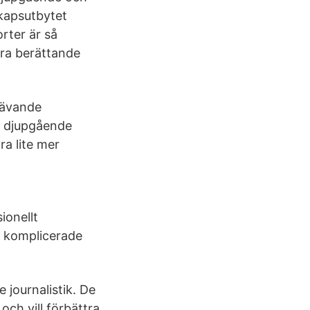
skapsutbytet
orter är så
dra berättande
rävande
h djupgående
ra lite mer
ionellt
v komplicerade
e journalistik. De
ch vill förbättra