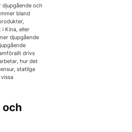
är djupgående och
kommer bland
produkter,
i Kina, eller
t mer djupgående
 djupgående
amförallt drivs
arbetar, hur det
ensur, statliga
 vissa
r och