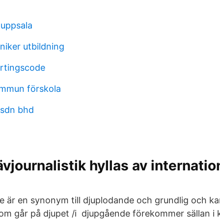
 uppsala
iker utbildning
rtingscode
mmun förskola
 sdn bhd
vjournalistik hyllas av internatio
 är en synonym till djuplodande och grundlig och k
om går på djupet /i djupgående förekommer sällan i 