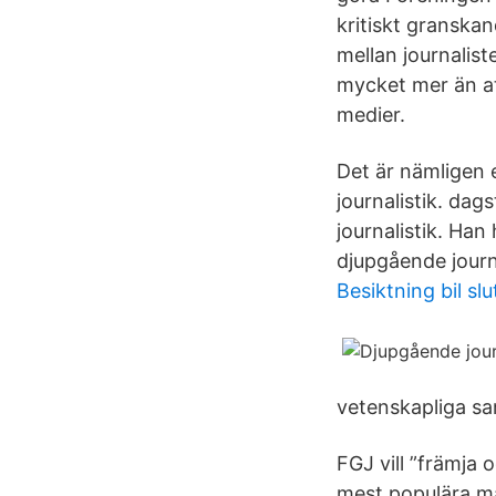
kritiskt granskan
mellan journalist
mycket mer än att
medier.
Det är nämligen 
journalistik. da
journalistik. Han
djupgående journa
Besiktning bil slu
vetenskapliga s
FGJ vill ”främja 
mest populära ma