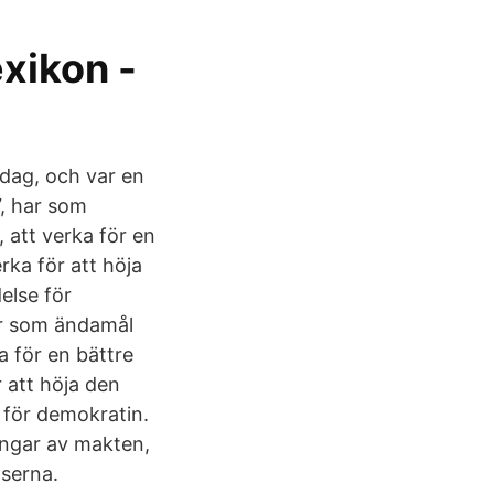
xikon -
dag, och var en
7, har som
 att verka för en
rka för att höja
else för
ar som ändamål
a för en bättre
 att höja den
 för demokratin.
ningar av makten,
lserna.