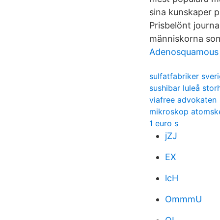
sina kunskaper p
Prisbelönt journa
människorna som 
Adenosquamous 
sulfatfabriker sver
sushibar luleå sto
viafree advokaten
mikroskop atomske
1 euro s
jZJ
EX
lcH
OmmmU