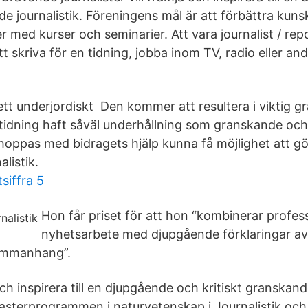
de journalistik. Föreningens mål är att förbättra kun
er med kurser och seminarier. Att vara journalist / rep
 skriva för en tidning, jobba inom TV, radio eller an
ett underjordiskt Den kommer att resultera i viktig g
gstidning haft såväl underhållning som granskande oc
 hoppas med bidragets hjälp kunna få möjlighet att gö
listik.
tsiffra 5
Hon får priset för att hon “kombinerar profess
nyhetsarbete med djupgående förklaringar a
ammanhang”.
och inspirera till en djupgående och kritiskt granskand
sterprogrammen i naturvetenskap i Journalistik och o