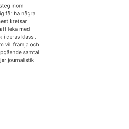
msteg inom
ig får ha några
est kretsar
 att leka med
k i deras klass .
 vill främja och
djupgående samtal
er journalistik