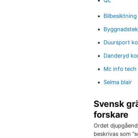
QL
Bilbesiktning
Byggnadstekn
Duursport ko
Danderyd ko
Mc info tech
Selma blair
Svensk grä
forskare
Ordet djupgående
beskrivas som ”s