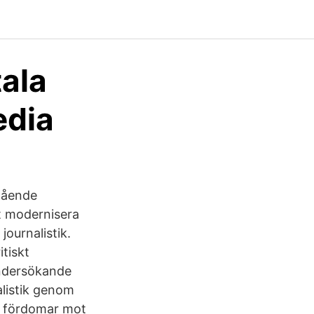
tala
edia
gående
t modernisera
journalistik.
tiskt
 undersökande
nalistik genom
de fördomar mot