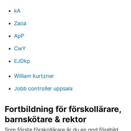
kA
Zaoa
ApP
CwY
EJDkp
William kurtzner
Jobb controller uppsala
Fortbildning för förskollärare,
barnskötare & rektor
Som förste förskollärare är du en god förebild.