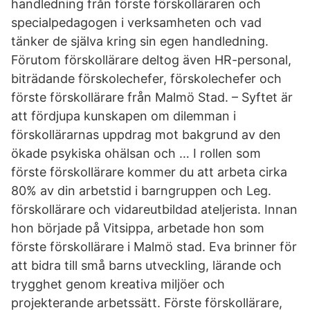
handledning från förste förskolläraren och
specialpedagogen i verksamheten och vad
tänker de själva kring sin egen handledning.
Förutom förskollärare deltog även HR-personal,
biträdande förskolechefer, förskolechefer och
förste förskollärare från Malmö Stad. – Syftet är
att fördjupa kunskapen om dilemman i
förskollärarnas uppdrag mot bakgrund av den
ökade psykiska ohälsan och … I rollen som
förste förskollärare kommer du att arbeta cirka
80% av din arbetstid i barngruppen och Leg.
förskollärare och vidareutbildad ateljerista. Innan
hon började på Vitsippa, arbetade hon som
förste förskollärare i Malmö stad. Eva brinner för
att bidra till små barns utveckling, lärande och
trygghet genom kreativa miljöer och
projekterande arbetssätt. Förste förskollärare,