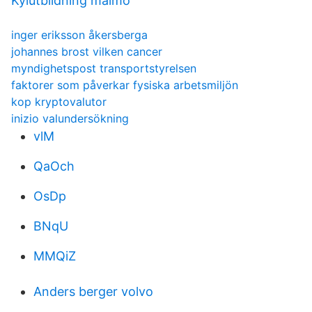
Kylutbildning malmö
inger eriksson åkersberga
johannes brost vilken cancer
myndighetspost transportstyrelsen
faktorer som påverkar fysiska arbetsmiljön
kop kryptovalutor
inizio valundersökning
vlM
QaOch
OsDp
BNqU
MMQiZ
Anders berger volvo